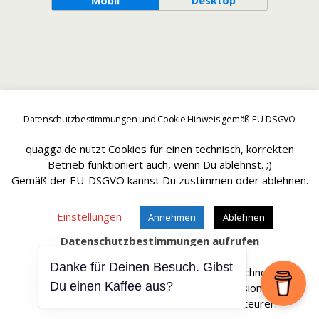
Mobil
Desktop
Datenschutzbestimmungen und Cookie Hinweis gemäß EU-DSGVO
quagga.de nutzt Cookies für einen technisch, korrekten
Betrieb funktioniert auch, wenn Du ablehnst. ;)
Gemäß der EU-DSGVO kannst Du zustimmen oder ablehnen.
Einstellungen
Annehmen
Ablehnen
Datenschutzbestimmungen aufrufen
Danke für Deinen Besuch. Gibst
Affiliate Links sind mit einem * gekennteichnet.
Du einen Kaffee aus?
Wir erhalten bei einem Kauf eine Provision.
Die Artikel werden für Dich dadurch nicht teurer.