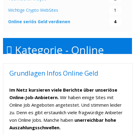
Wichtige Crypto WebSites
1
Online seriös Geld verdienen
4
Kategorie -
Online
seriös Geld verdienen
Grundlagen Infos Online Geld
Online Geld verdienen
Im Netz kursieren viele Berichte über unseriöse
Online seriös Geld verdienen?
Geht das? Welche
Online-Job-Anbietern.
Wir haben einige Sites mit
Jobs gibt es? Wieviel kannst Du verdienen?
Welche
Online Job Angeboten angetestet. Und stimmen leider
Anbieter sind seriös?
Berechtigte Fragen. Denn im
zu. Denn es gibt erstaunlich viele fragwürdige Anbieter
Netz steht viel über Abzockerei bei Online Job
von Online Jobs. Manche haben
unerreichbar hohe
Angeboten. So sind Vorsicht & gute Recherche
Auszahlungsschwellen.
angesagt.
Keinesfalls in Vorleistung gehen
.