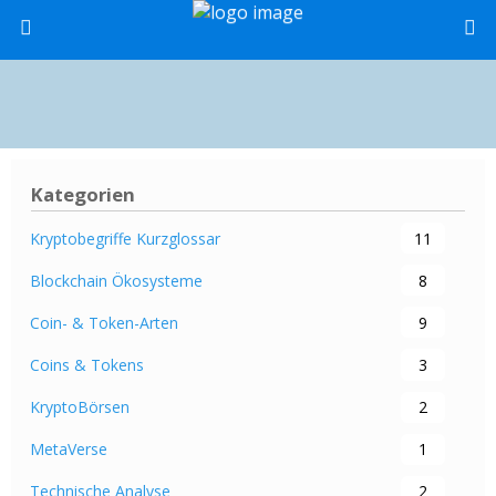
Kategorien
Kryptobegriffe Kurzglossar
11
Blockchain Ökosysteme
8
Coin- & Token-Arten
9
Coins & Tokens
3
KryptoBörsen
2
MetaVerse
1
Technische Analyse
2