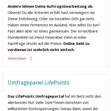
Erfahrungsberichte & eigene Tests. Hier im Wiki
Andere lehnen Deine Auftragsbearbeitung ab.
Online Geld verdienen.
Obwohl Du alle Kriterien erfüllt hast verweigern sie
Deine Entlohnung. Oder sie bezahlen Dich gar nicht.
Crypto Wiki
Online seriös Geld verdienen
Haben einen Firmensitz im Ausland. Was willst Du tun?
Fast allen aber ist eines gemeinsam. Der erreichbare
Stundenlohn ist meist miserabel. Denn ie hohe
Nachfrage drückt auf die Preise.
Online Geld zu
verdienen ist wahrlich nicht einfach.
Weiterlesen
Umfragepanel LifePoints
Das LifePoints Umfrageportal
hat im Netz nicht den
allerbesten Ruf. Viele User*Innen berichten von
willkürlichen Kontosperrungen. Genau dann, wenn die