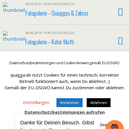
06.03.2021 • VON SISSISORGLOS
Fotogalerie – Quaggas & Zebras
04.08.2019 • VON SISSISORGLOS
Fotogalerie – Kater Mufti
Weitere Artikel Laden…
Datenschutzbestimmungen und Cookie Hinweis gemäß EU-DSGVO
quagga.de nutzt Cookies für einen technisch, korrekten
Betrieb funktioniert auch, wenn Du ablehnst. ;)
Hätt aber sein können - SissySorglos ;)
Gemäß der EU-DSGVO kannst Du zustimmen oder ablehnen.
Einstellungen
Annehmen
Ablehnen
Datenschutzbestimmungen aufrufen
Zum Seitenanfang
Danke für Deinen Besuch. Gibst
Affiliate Links sind mit einem * gekennteichnet.