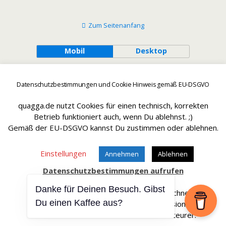
Zum Seitenanfang
Mobil
Desktop
Datenschutzbestimmungen und Cookie Hinweis gemäß EU-DSGVO
quagga.de nutzt Cookies für einen technisch, korrekten
Betrieb funktioniert auch, wenn Du ablehnst. ;)
Gemäß der EU-DSGVO kannst Du zustimmen oder ablehnen.
Einstellungen
Annehmen
Ablehnen
Datenschutzbestimmungen aufrufen
Danke für Deinen Besuch. Gibst
Affiliate Links sind mit einem * gekennteichnet.
Du einen Kaffee aus?
Wir erhalten bei einem Kauf eine Provision.
Die Artikel werden für Dich dadurch nicht teurer.