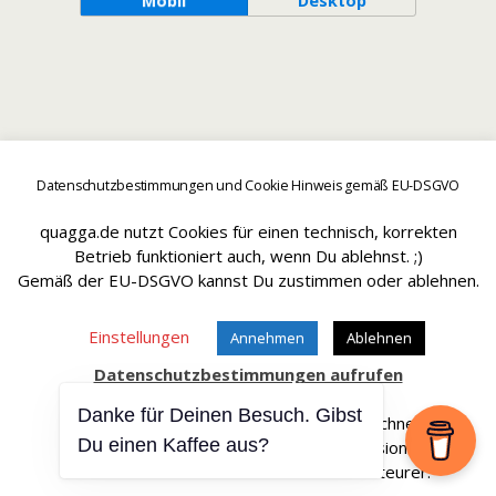
Mobil
Desktop
Datenschutzbestimmungen und Cookie Hinweis gemäß EU-DSGVO
quagga.de nutzt Cookies für einen technisch, korrekten
Betrieb funktioniert auch, wenn Du ablehnst. ;)
Gemäß der EU-DSGVO kannst Du zustimmen oder ablehnen.
Einstellungen
Annehmen
Ablehnen
Datenschutzbestimmungen aufrufen
Danke für Deinen Besuch. Gibst
Affiliate Links sind mit einem * gekennteichnet.
Du einen Kaffee aus?
Wir erhalten bei einem Kauf eine Provision.
Die Artikel werden für Dich dadurch nicht teurer.