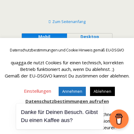
Zum Seitenanfang
Mobil
Desktop
Datenschutzbestimmungen und Cookie Hinweis gemäß EU-DSGVO
quagga.de nutzt Cookies für einen technisch, korrekten
Betrieb funktioniert auch, wenn Du ablehnst. ;)
Gemäß der EU-DSGVO kannst Du zustimmen oder ablehnen.
Einstellungen
Annehmen
Ablehnen
Datenschutzbestimmungen aufrufen
Danke für Deinen Besuch. Gibst
Affiliate Links sind mit einem * gekennteichnet.
Du einen Kaffee aus?
Wir erhalten bei einem Kauf eine Provision.
Die Artikel werden für Dich dadurch nicht teurer.