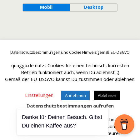
Mobil
Desktop
Datenschutzbestimmungen und Cookie Hinweis gemäß EU-DSGVO
quagga.de nutzt Cookies für einen technisch, korrekten
Betrieb funktioniert auch, wenn Du ablehnst. ;)
Gemäß der EU-DSGVO kannst Du zustimmen oder ablehnen.
Einstellungen
Annehmen
Ablehnen
Datenschutzbestimmungen aufrufen
Danke für Deinen Besuch. Gibst
Affiliate Links sind mit einem * gekennteichnet.
Du einen Kaffee aus?
Wir erhalten bei einem Kauf eine Provision.
Die Artikel werden für Dich dadurch nicht teurer.