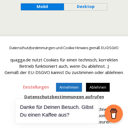
Mobil
Desktop
Datenschutzbestimmungen und Cookie Hinweis gemäß EU-DSGVO
quagga.de nutzt Cookies für einen technisch, korrekten
Betrieb funktioniert auch, wenn Du ablehnst. ;)
Gemäß der EU-DSGVO kannst Du zustimmen oder ablehnen.
Einstellungen
Annehmen
Ablehnen
Datenschutzbestimmungen aufrufen
Danke für Deinen Besuch. Gibst
Affiliate Links sind mit einem * gekennteichnet.
Du einen Kaffee aus?
Wir erhalten bei einem Kauf eine Provision.
Die Artikel werden für Dich dadurch nicht teurer.