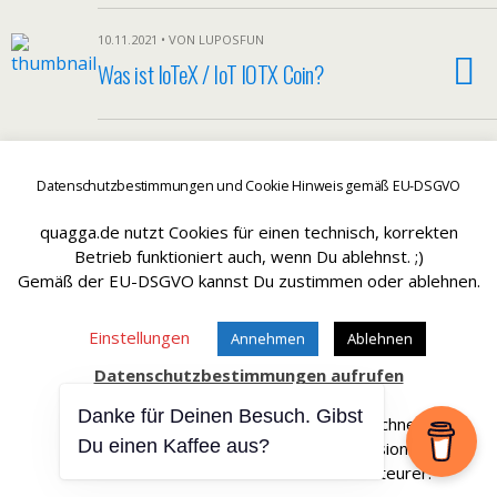
10.11.2021 • VON LUPOSFUN
Was ist IoTeX / IoT IOTX Coin?
Hätt aber sein können - SissySorglos ;)
Datenschutzbestimmungen und Cookie Hinweis gemäß EU-DSGVO
quagga.de nutzt Cookies für einen technisch, korrekten
Betrieb funktioniert auch, wenn Du ablehnst. ;)
Gemäß der EU-DSGVO kannst Du zustimmen oder ablehnen.
Zum Seitenanfang
Einstellungen
Annehmen
Ablehnen
Mobil
Desktop
Datenschutzbestimmungen aufrufen
Danke für Deinen Besuch. Gibst
Affiliate Links sind mit einem * gekennteichnet.
Du einen Kaffee aus?
Wir erhalten bei einem Kauf eine Provision.
Die Artikel werden für Dich dadurch nicht teurer.