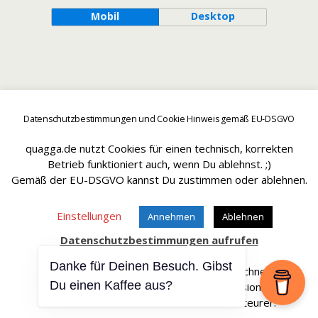
Mobil
Desktop
Datenschutzbestimmungen und Cookie Hinweis gemäß EU-DSGVO
quagga.de nutzt Cookies für einen technisch, korrekten
Betrieb funktioniert auch, wenn Du ablehnst. ;)
Gemäß der EU-DSGVO kannst Du zustimmen oder ablehnen.
Einstellungen
Annehmen
Ablehnen
Datenschutzbestimmungen aufrufen
Danke für Deinen Besuch. Gibst
Affiliate Links sind mit einem * gekennteichnet.
Du einen Kaffee aus?
Wir erhalten bei einem Kauf eine Provision.
Die Artikel werden für Dich dadurch nicht teurer.