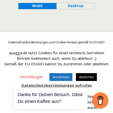
Mobil
Desktop
Datenschutzbestimmungen und Cookie Hinweis gemäß EU-DSGVO
quagga.de nutzt Cookies für einen technisch, korrekten
Betrieb funktioniert auch, wenn Du ablehnst. ;)
Gemäß der EU-DSGVO kannst Du zustimmen oder ablehnen.
Einstellungen
Annehmen
Ablehnen
Datenschutzbestimmungen aufrufen
Danke für Deinen Besuch. Gibst
Affiliate Links sind mit einem * gekennteichnet.
Du einen Kaffee aus?
Wir erhalten bei einem Kauf eine Provision.
Die Artikel werden für Dich dadurch nicht teurer.