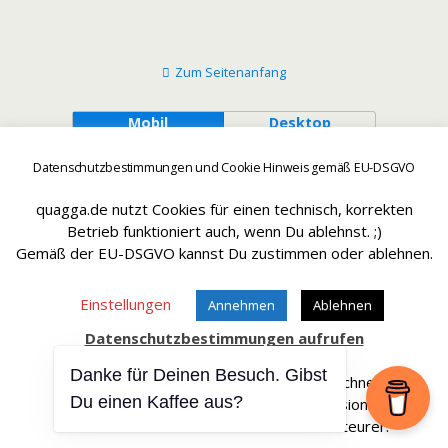
Zum Seitenanfang
Mobil
Desktop
Datenschutzbestimmungen und Cookie Hinweis gemäß EU-DSGVO
quagga.de nutzt Cookies für einen technisch, korrekten
Betrieb funktioniert auch, wenn Du ablehnst. ;)
Gemäß der EU-DSGVO kannst Du zustimmen oder ablehnen.
Einstellungen
Annehmen
Ablehnen
Datenschutzbestimmungen aufrufen
Danke für Deinen Besuch. Gibst
Affiliate Links sind mit einem * gekennteichnet.
Du einen Kaffee aus?
Wir erhalten bei einem Kauf eine Provision.
Die Artikel werden für Dich dadurch nicht teurer.