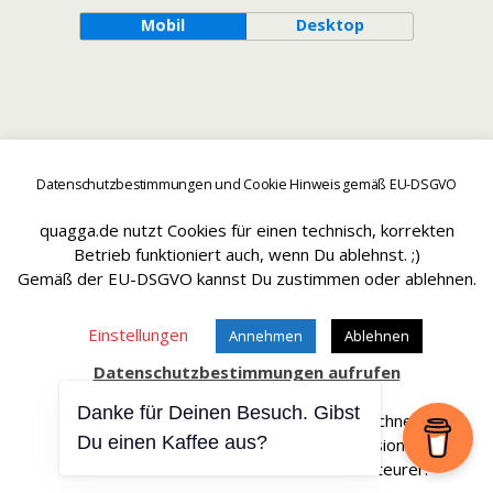
Mobil
Desktop
Datenschutzbestimmungen und Cookie Hinweis gemäß EU-DSGVO
quagga.de nutzt Cookies für einen technisch, korrekten
Betrieb funktioniert auch, wenn Du ablehnst. ;)
Gemäß der EU-DSGVO kannst Du zustimmen oder ablehnen.
Einstellungen
Annehmen
Ablehnen
Datenschutzbestimmungen aufrufen
Danke für Deinen Besuch. Gibst
Affiliate Links sind mit einem * gekennteichnet.
Du einen Kaffee aus?
Wir erhalten bei einem Kauf eine Provision.
Die Artikel werden für Dich dadurch nicht teurer.