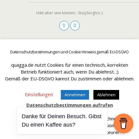
Hätt aber sein können - SissySorglos ;)
Datenschutzbestimmungen und Cookie Hinweis gemäß EU-DSGVO
Zum Seitenanfang
quagga.de nutzt Cookies für einen technisch, korrekten
Mobil
Desktop
Betrieb funktioniert auch, wenn Du ablehnst. ;)
Gemäß der EU-DSGVO kannst Du zustimmen oder ablehnen.
Einstellungen
Annehmen
Ablehnen
Datenschutzbestimmungen aufrufen
Danke für Deinen Besuch. Gibst
Affiliate Links sind mit einem * gekennteichnet.
Du einen Kaffee aus?
Wir erhalten bei einem Kauf eine Provision.
Die Artikel werden für Dich dadurch nicht teurer.