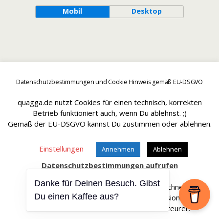
Mobil
Desktop
Datenschutzbestimmungen und Cookie Hinweis gemäß EU-DSGVO
quagga.de nutzt Cookies für einen technisch, korrekten
Betrieb funktioniert auch, wenn Du ablehnst. ;)
Gemäß der EU-DSGVO kannst Du zustimmen oder ablehnen.
Einstellungen
Annehmen
Ablehnen
Datenschutzbestimmungen aufrufen
Danke für Deinen Besuch. Gibst
Affiliate Links sind mit einem * gekennteichnet.
Du einen Kaffee aus?
Wir erhalten bei einem Kauf eine Provision.
Die Artikel werden für Dich dadurch nicht teurer.