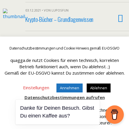
03.12.2021 • VON LUPOSFUN
Krypto-Bücher – Grundlagenwissen
Hätt aber sein können - SissySorglos ;)
Datenschutzbestimmungen und Cookie Hinweis gemäß EU-DSGVO
quagga.de nutzt Cookies für einen technisch, korrekten
Betrieb funktioniert auch, wenn Du ablehnst. ;)
Gemäß der EU-DSGVO kannst Du zustimmen oder ablehnen.
Zum Seitenanfang
Einstellungen
Annehmen
Ablehnen
Mobil
Desktop
Datenschutzbestimmungen aufrufen
Danke für Deinen Besuch. Gibst
Affiliate Links sind mit einem * gekennteichnet.
Du einen Kaffee aus?
Wir erhalten bei einem Kauf eine Provision.
Die Artikel werden für Dich dadurch nicht teurer.