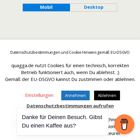
Mobil
Desktop
Datenschutzbestimmungen und Cookie Hinweis gemäß EU-DSGVO
quagga.de nutzt Cookies für einen technisch, korrekten
Betrieb funktioniert auch, wenn Du ablehnst. ;)
Gemäß der EU-DSGVO kannst Du zustimmen oder ablehnen.
Einstellungen
Annehmen
Ablehnen
Datenschutzbestimmungen aufrufen
Danke für Deinen Besuch. Gibst
Affiliate Links sind mit einem * gekennteichnet.
Du einen Kaffee aus?
Wir erhalten bei einem Kauf eine Provision.
Die Artikel werden für Dich dadurch nicht teurer.