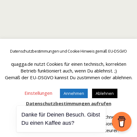
Datenschutzbestimmungen und Cookie Hinweis gemäß EU-DSGVO
quagga.de nutzt Cookies für einen technisch, korrekten
Betrieb funktioniert auch, wenn Du ablehnst. ;)
Gemäß der EU-DSGVO kannst Du zustimmen oder ablehnen.
Einstellungen
Annehmen
Ablehnen
Datenschutzbestimmungen aufrufen
Danke für Deinen Besuch. Gibst
Affiliate Links sind mit einem * gekennteichnet.
Du einen Kaffee aus?
Wir erhalten bei einem Kauf eine Provision.
Die Artikel werden für Dich dadurch nicht teurer.