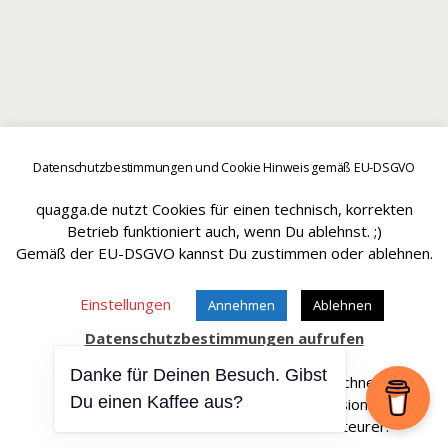
Datenschutzbestimmungen und Cookie Hinweis gemäß EU-DSGVO
quagga.de nutzt Cookies für einen technisch, korrekten
Betrieb funktioniert auch, wenn Du ablehnst. ;)
Gemäß der EU-DSGVO kannst Du zustimmen oder ablehnen.
Einstellungen
Annehmen
Ablehnen
Datenschutzbestimmungen aufrufen
Danke für Deinen Besuch. Gibst
Affiliate Links sind mit einem * gekennteichnet.
Du einen Kaffee aus?
Wir erhalten bei einem Kauf eine Provision.
Die Artikel werden für Dich dadurch nicht teurer.