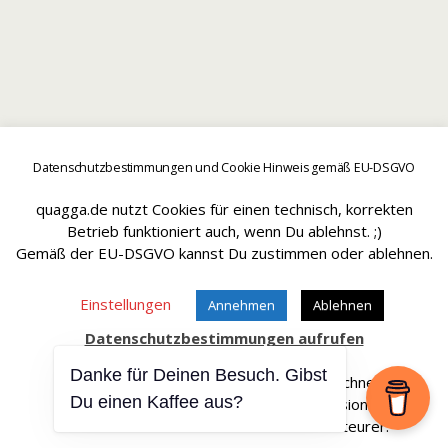
Datenschutzbestimmungen und Cookie Hinweis gemäß EU-DSGVO
quagga.de nutzt Cookies für einen technisch, korrekten
Betrieb funktioniert auch, wenn Du ablehnst. ;)
Gemäß der EU-DSGVO kannst Du zustimmen oder ablehnen.
Einstellungen
Annehmen
Ablehnen
Datenschutzbestimmungen aufrufen
Danke für Deinen Besuch. Gibst
Affiliate Links sind mit einem * gekennteichnet.
Du einen Kaffee aus?
Wir erhalten bei einem Kauf eine Provision.
Die Artikel werden für Dich dadurch nicht teurer.