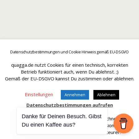
Datenschutzbestimmungen und Cookie Hinweis gemäß EU-DSGVO
quagga.de nutzt Cookies für einen technisch, korrekten
Betrieb funktioniert auch, wenn Du ablehnst. ;)
Gemäß der EU-DSGVO kannst Du zustimmen oder ablehnen.
Einstellungen
Annehmen
Ablehnen
Datenschutzbestimmungen aufrufen
Danke für Deinen Besuch. Gibst
Affiliate Links sind mit einem * gekennteichnet.
Du einen Kaffee aus?
Wir erhalten bei einem Kauf eine Provision.
Die Artikel werden für Dich dadurch nicht teurer.