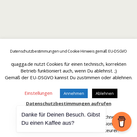
Datenschutzbestimmungen und Cookie Hinweis gemäß EU-DSGVO
quagga.de nutzt Cookies für einen technisch, korrekten
Betrieb funktioniert auch, wenn Du ablehnst. ;)
Gemäß der EU-DSGVO kannst Du zustimmen oder ablehnen.
Einstellungen
Annehmen
Ablehnen
Datenschutzbestimmungen aufrufen
Danke für Deinen Besuch. Gibst
Affiliate Links sind mit einem * gekennteichnet.
Du einen Kaffee aus?
Wir erhalten bei einem Kauf eine Provision.
Die Artikel werden für Dich dadurch nicht teurer.