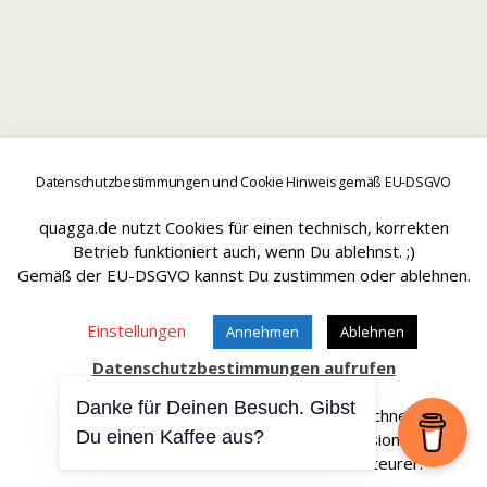
Datenschutzbestimmungen und Cookie Hinweis gemäß EU-DSGVO
quagga.de nutzt Cookies für einen technisch, korrekten
Betrieb funktioniert auch, wenn Du ablehnst. ;)
Gemäß der EU-DSGVO kannst Du zustimmen oder ablehnen.
Einstellungen
Annehmen
Ablehnen
Datenschutzbestimmungen aufrufen
Danke für Deinen Besuch. Gibst
Affiliate Links sind mit einem * gekennteichnet.
Du einen Kaffee aus?
Wir erhalten bei einem Kauf eine Provision.
Die Artikel werden für Dich dadurch nicht teurer.