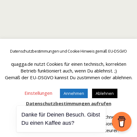
Datenschutzbestimmungen und Cookie Hinweis gemäß EU-DSGVO
quagga.de nutzt Cookies für einen technisch, korrekten
Betrieb funktioniert auch, wenn Du ablehnst. ;)
Gemäß der EU-DSGVO kannst Du zustimmen oder ablehnen.
Einstellungen
Annehmen
Ablehnen
Datenschutzbestimmungen aufrufen
Danke für Deinen Besuch. Gibst
Affiliate Links sind mit einem * gekennteichnet.
Du einen Kaffee aus?
Wir erhalten bei einem Kauf eine Provision.
Die Artikel werden für Dich dadurch nicht teurer.