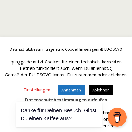
Datenschutzbestimmungen und Cookie Hinweis gemäß EU-DSGVO
quagga.de nutzt Cookies für einen technisch, korrekten
Betrieb funktioniert auch, wenn Du ablehnst. ;)
Gemäß der EU-DSGVO kannst Du zustimmen oder ablehnen.
Einstellungen
Annehmen
Ablehnen
Datenschutzbestimmungen aufrufen
Danke für Deinen Besuch. Gibst
Affiliate Links sind mit einem * gekennteichnet.
Du einen Kaffee aus?
Wir erhalten bei einem Kauf eine Provision.
Die Artikel werden für Dich dadurch nicht teurer.