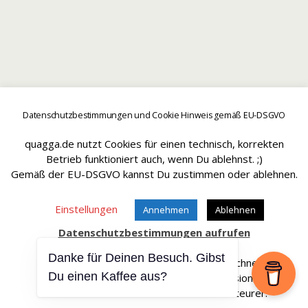
Datenschutzbestimmungen und Cookie Hinweis gemäß EU-DSGVO
quagga.de nutzt Cookies für einen technisch, korrekten
Betrieb funktioniert auch, wenn Du ablehnst. ;)
Gemäß der EU-DSGVO kannst Du zustimmen oder ablehnen.
Einstellungen
Annehmen
Ablehnen
Datenschutzbestimmungen aufrufen
Danke für Deinen Besuch. Gibst
Affiliate Links sind mit einem * gekennteichnet.
Du einen Kaffee aus?
Wir erhalten bei einem Kauf eine Provision.
Die Artikel werden für Dich dadurch nicht teurer.