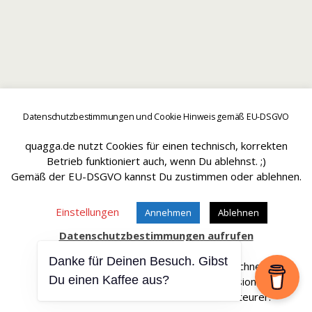
Datenschutzbestimmungen und Cookie Hinweis gemäß EU-DSGVO
quagga.de nutzt Cookies für einen technisch, korrekten
Betrieb funktioniert auch, wenn Du ablehnst. ;)
Gemäß der EU-DSGVO kannst Du zustimmen oder ablehnen.
Einstellungen
Annehmen
Ablehnen
Datenschutzbestimmungen aufrufen
Danke für Deinen Besuch. Gibst
Affiliate Links sind mit einem * gekennteichnet.
Du einen Kaffee aus?
Wir erhalten bei einem Kauf eine Provision.
Die Artikel werden für Dich dadurch nicht teurer.