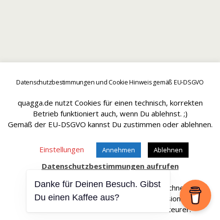
Datenschutzbestimmungen und Cookie Hinweis gemäß EU-DSGVO
quagga.de nutzt Cookies für einen technisch, korrekten
Betrieb funktioniert auch, wenn Du ablehnst. ;)
Gemäß der EU-DSGVO kannst Du zustimmen oder ablehnen.
Einstellungen
Annehmen
Ablehnen
Datenschutzbestimmungen aufrufen
Danke für Deinen Besuch. Gibst
Affiliate Links sind mit einem * gekennteichnet.
Du einen Kaffee aus?
Wir erhalten bei einem Kauf eine Provision.
Die Artikel werden für Dich dadurch nicht teurer.