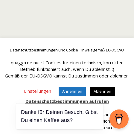
Datenschutzbestimmungen und Cookie Hinweis gemäß EU-DSGVO
quagga.de nutzt Cookies für einen technisch, korrekten
Betrieb funktioniert auch, wenn Du ablehnst. ;)
Gemäß der EU-DSGVO kannst Du zustimmen oder ablehnen.
Einstellungen
Annehmen
Ablehnen
Datenschutzbestimmungen aufrufen
Danke für Deinen Besuch. Gibst
Affiliate Links sind mit einem * gekennteichnet.
Du einen Kaffee aus?
Wir erhalten bei einem Kauf eine Provision.
Die Artikel werden für Dich dadurch nicht teurer.