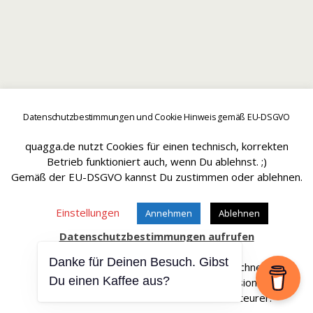
Datenschutzbestimmungen und Cookie Hinweis gemäß EU-DSGVO
quagga.de nutzt Cookies für einen technisch, korrekten
Betrieb funktioniert auch, wenn Du ablehnst. ;)
Gemäß der EU-DSGVO kannst Du zustimmen oder ablehnen.
Einstellungen
Annehmen
Ablehnen
Datenschutzbestimmungen aufrufen
Danke für Deinen Besuch. Gibst
Affiliate Links sind mit einem * gekennteichnet.
Du einen Kaffee aus?
Wir erhalten bei einem Kauf eine Provision.
Die Artikel werden für Dich dadurch nicht teurer.