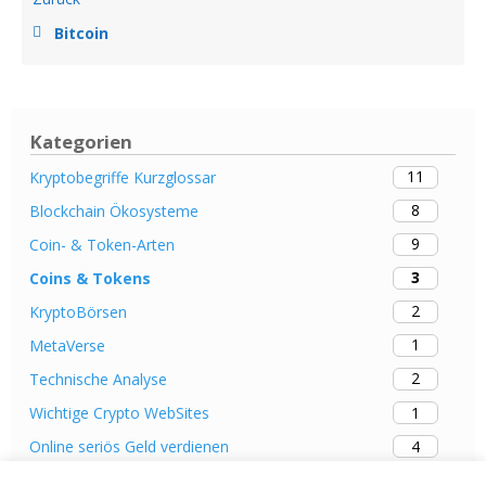
Bitcoin
Kategorien
11
Kryptobegriffe Kurzglossar
8
Blockchain Ökosysteme
9
Coin- & Token-Arten
3
Coins & Tokens
2
KryptoBörsen
1
MetaVerse
2
Technische Analyse
1
Wichtige Crypto WebSites
4
Online seriös Geld verdienen