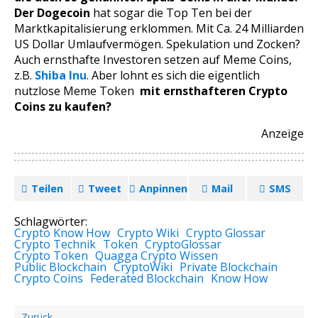
Der Dogecoin
hat sogar die Top Ten bei der
Marktkapitalisierung erklommen. Mit Ca. 24 Milliarden
US Dollar Umlaufvermögen. Spekulation und Zocken?
Auch ernsthafte Investoren setzen auf Meme Coins,
z.B.
Shiba Inu
. Aber lohnt es sich die eigentlich
nutzlose Meme Token
mit ernsthafteren Crypto
Coins zu kaufen?
Anzeige
Teilen
Tweet
Anpinnen
Mail
SMS
Schlagwörter:
Crypto Know How
Crypto Wiki
Crypto Glossar
Crypto Technik
Token
CryptoGlossar
Crypto Token
Quagga Crypto Wissen
Public Blockchain
CryptoWiki
Private Blockchain
Crypto Coins
Federated Blockchain
Know How
Zurück