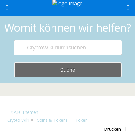
Womit können wir helfen?
Suche
< Alle Themen
Crypto Wiki
Coins & Tokens
Token
Drucken