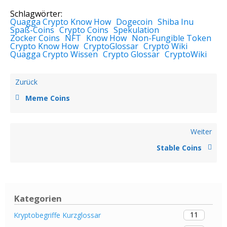
Schlagwörter:
Quagga Crypto Know How
Dogecoin
Shiba Inu
Spaß-Coins
Crypto Coins
Spekulation
Zocker Coins
NFT
Know How
Non-Fungible Token
Crypto Know How
CryptoGlossar
Crypto Wiki
Quagga Crypto Wissen
Crypto Glossar
CryptoWiki
Zurück
Meme Coins
Weiter
Stable Coins
Kategorien
11
Kryptobegriffe Kurzglossar