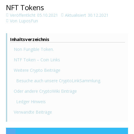
NFT Tokens
Veröffentlicht
05.10.2021
Aktualisiert
30.12.2021
Von
LuposFun
Inhaltsverzeichnis
Non Fungible Token.
NTF Token – Coin Links
Weitere Crypto Beiträge
Besuche auch unsere CryptoLinkSammlung.
Oder andere CryptoWiki Einträge
Ledger Hinweis
Verwandte Beiträge