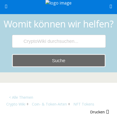
Womit können wir helfen?
Suche
< Alle Themen
Crypto Wiki
Coin- & Token-Arten
NFT Tokens
Drucken