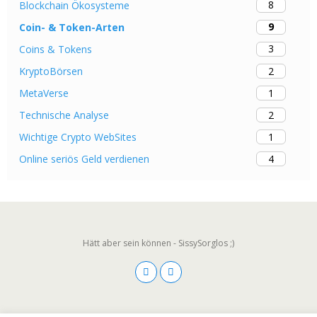
8
Blockchain Ökosysteme
9
Coin- & Token-Arten
3
Coins & Tokens
2
KryptoBörsen
1
MetaVerse
2
Technische Analyse
1
Wichtige Crypto WebSites
4
Online seriös Geld verdienen
Hätt aber sein können - SissySorglos ;)