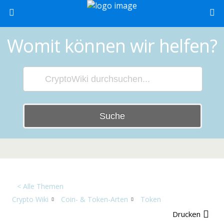
Womit können wir helfen?
Suche
< Alle Themen
Crypto Wiki
Coin- & Token-Arten
Token
Drucken