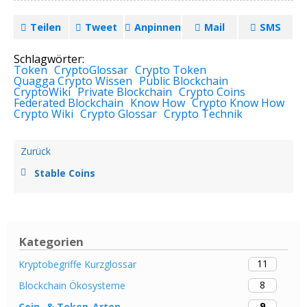
Teilen
Tweet
Anpinnen
Mail
SMS
Schlagwörter:
Token
CryptoGlossar
Crypto Token
Quagga Crypto Wissen
Public Blockchain
CryptoWiki
Private Blockchain
Crypto Coins
Federated Blockchain
Know How
Crypto Know How
Crypto Wiki
Crypto Glossar
Crypto Technik
Zurück
Stable Coins
Kategorien
11
Kryptobegriffe Kurzglossar
8
Blockchain Ökosysteme
9
Coin- & Token-Arten