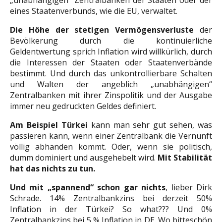
„unabhängigen“ Zentralbanken der Staaten oder der
eines Staatenverbunds, wie die EU, verwaltet.
Die Höhe der stetigen Vermögensverluste
der
Bevölkerung durch die kontinuierliche
Geldentwertung sprich Inflation wird willkürlich, durch
die Interessen der Staaten oder Staatenverbände
bestimmt. Und durch das unkontrollierbare Schalten
und Walten der angeblich „unabhängigen“
Zentralbanken mit ihrer Zinspolitik und der Ausgabe
immer neu gedruckten Geldes definiert.
Am Beispiel Türkei
kann man sehr gut sehen, was
passieren kann, wenn einer Zentralbank die Vernunft
völlig abhanden kommt. Oder, wenn sie politisch,
dumm dominiert und ausgehebelt wird.
Mit Stabilität
hat das nichts zu tun.
Und mit „spannend“ schon gar nichts
, lieber Dirk
Schrade. 14% Zentralbankzins bei derzeit 50%
Inflation in der Türkei? So what??? Und 0%
Zentralbankzins bei 5 % Inflation in DE. Wo bitteschön