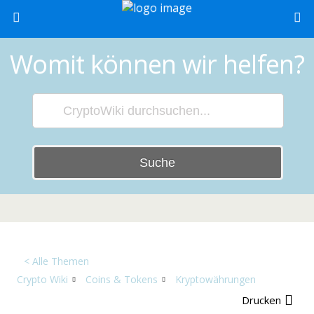
Womit können wir helfen?
Suche
< Alle Themen
Crypto Wiki
Coins & Tokens
Kryptowährungen
Drucken